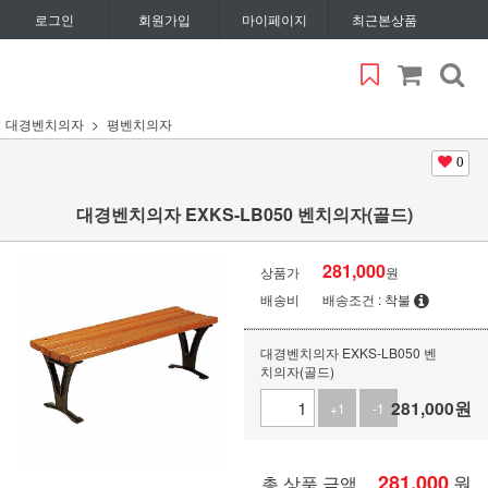
로그인
회원가입
마이페이지
최근본상품
대경벤치의자
평벤치의자
0
대경벤치의자 EXKS-LB050 벤치의자(골드)
281,000
상품가
원
배송비
배송조건 : 착불
대경벤치의자 EXKS-LB050 벤
치의자(골드)
281,000
원
+1
-1
281,000
원
총 상품 금액